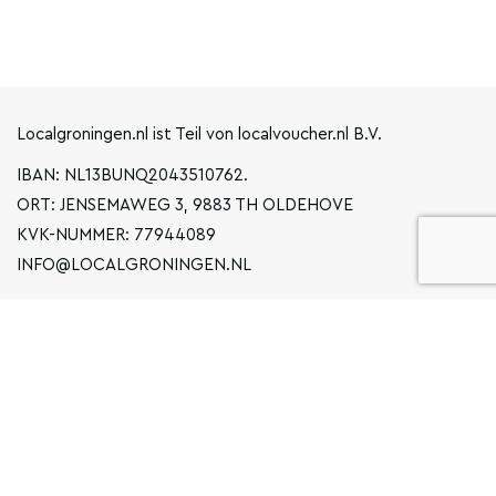
Localgroningen.nl ist Teil von localvoucher.nl B.V.
IBAN: NL13BUNQ2043510762.
ORT: JENSEMAWEG 3, 9883 TH OLDEHOVE
KVK-NUMMER: 77944089
INFO@LOCALGRONINGEN.NL
NAVIGATION
BUSINESS
ERKLÄRUNG ZUM DATENSCHUTZ
ALLGEMEINE BEDINGUNGEN UND KONDITIONEN
FAQ