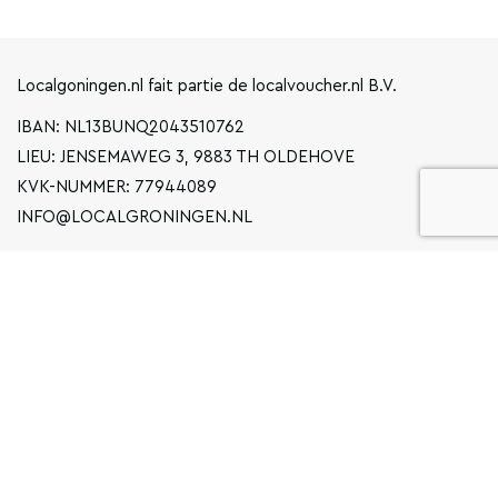
Localgoningen.nl fait partie de localvoucher.nl B.V.
IBAN: NL13BUNQ2043510762
LIEU: JENSEMAWEG 3, 9883 TH OLDEHOVE
KVK-NUMMER: 77944089
INFO@LOCALGRONINGEN.NL
LA NAVIGATION
ENTREPRISE
DÉCLARATION DE CONFIDENTIALITÉ
CONDITIONS GÉNÉRALES D'UTILISATION
FAQ