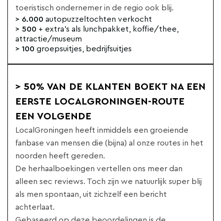
toeristisch ondernemer in de regio ook blij.
> 6.000
autopuzzeltochten verkocht
> 500
+ extra's als lunchpakket, koffie/thee,
attractie/museum
> 100
groepsuitjes, bedrijfsuitjes
> 50% VAN DE KLANTEN BOEKT NA EEN
EERSTE LOCALGRONINGEN-ROUTE
EEN VOLGENDE
LocalGroningen heeft inmiddels een groeiende
fanbase van mensen die (bijna) al onze routes in het
noorden heeft gereden.
De herhaalboekingen vertellen ons meer dan
alleen sec reviews. Toch zijn we natuurlijk super blij
als men spontaan, uit zichzelf een bericht
achterlaat.
Gebaseerd op deze beoordelingen is de