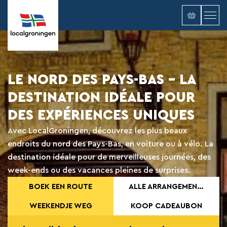
LE NORD DES PAYS-BAS - LA
DESTINATION IDÉALE POUR
DES EXPÉRIENCES UNIQUES
Avec LocalGroningen, découvrez les plus beaux
endroits du nord des Pays-Bas, en voiture ou à vélo. La
destination idéale pour de merveilleuses journées, des
week-ends ou des vacances pleines de surprises.
BOEK EEN ROUTE
ALLE ARRANGEMENT OP EEN RIJTJE
WEEKENDJE WEG
KOOP CADEAUBON