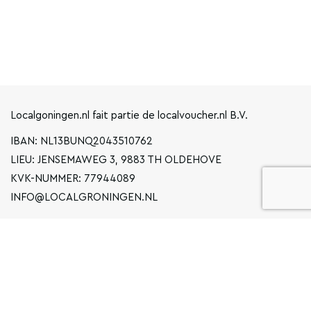
Localgoningen.nl fait partie de localvoucher.nl B.V.
IBAN: NL13BUNQ2043510762
LIEU: JENSEMAWEG 3, 9883 TH OLDEHOVE
KVK-NUMMER: 77944089
INFO@LOCALGRONINGEN.NL
LA NAVIGATION
ENTREPRISE
DÉCLARATION DE CONFIDENTIALITÉ
CONDITIONS GÉNÉRALES D'UTILISATION
FAQ