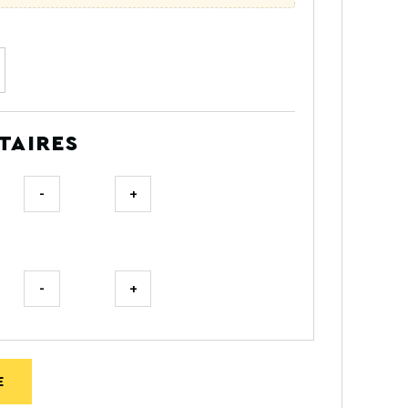
TAIRES
-
+
-
+
E