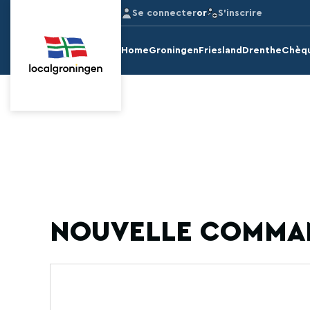
Se connecter
or
S'inscrire
Home
Groningen
Friesland
Drenthe
Chèq
NOUVELLE COMMAN