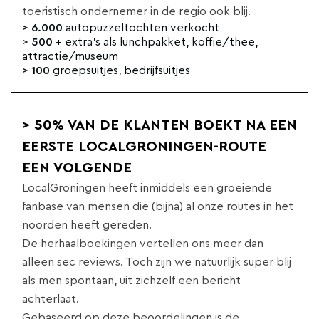
toeristisch ondernemer in de regio ook blij.
> 6.000
autopuzzeltochten verkocht
> 500
+ extra's als lunchpakket, koffie/thee,
attractie/museum
> 100
groepsuitjes, bedrijfsuitjes
> 50% VAN DE KLANTEN BOEKT NA EEN
EERSTE LOCALGRONINGEN-ROUTE
EEN VOLGENDE
LocalGroningen heeft inmiddels een groeiende
fanbase van mensen die (bijna) al onze routes in het
noorden heeft gereden.
De herhaalboekingen vertellen ons meer dan
alleen sec reviews. Toch zijn we natuurlijk super blij
als men spontaan, uit zichzelf een bericht
achterlaat.
Gebaseerd op deze beoordelingen is de