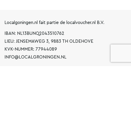
Localgoningen.nl fait partie de localvoucher.nl B.V.
IBAN: NL13BUNQ2043510762
LIEU: JENSEMAWEG 3, 9883 TH OLDEHOVE
KVK-NUMMER: 77944089
INFO@LOCALGRONINGEN.NL
LA NAVIGATION
ENTREPRISE
DÉCLARATION DE CONFIDENTIALITÉ
CONDITIONS GÉNÉRALES D'UTILISATION
FAQ