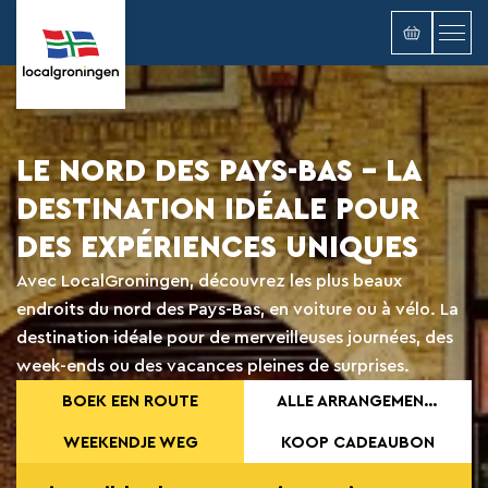
LE NORD DES PAYS-BAS - LA
DESTINATION IDÉALE POUR
DES EXPÉRIENCES UNIQUES
Avec LocalGroningen, découvrez les plus beaux
endroits du nord des Pays-Bas, en voiture ou à vélo. La
destination idéale pour de merveilleuses journées, des
week-ends ou des vacances pleines de surprises.
BOEK EEN ROUTE
ALLE ARRANGEMENT OP EEN RIJTJE
WEEKENDJE WEG
KOOP CADEAUBON