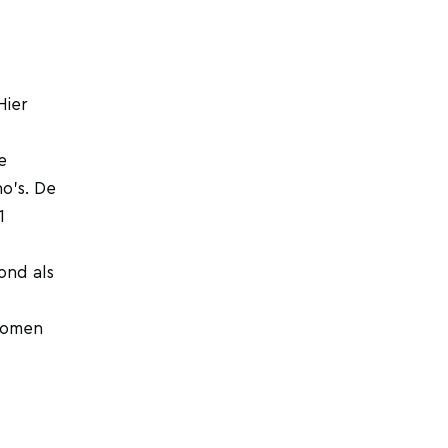
Hier
e
o's. De
1
ond als
 komen