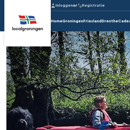
Inloggen
or
Registratie
Home
Groningen
Friesland
Drenthe
Cade