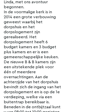
Linda, met ons avontuur
begonnen.
In de voormalige kerk is in
2014 een grote verbouwing
geweest waarbij het
dorpshuis en het
dorpslogement zijn
gerealiseerd. Het
dorpslogement heeft 6
budget kamers en 3 budget
plus kamers en er is een
gemeenschappelijke keuken.
De nieuwe B & B kamers zijn
een uitstekende plek voor
één of meerdere
overnachtingen. Aan de
achterzijde van het dorpshuis
bevindt zich de ingang van het
dorpslogement en is op de 1e
verdieping, welke via een
buitentrap bereikbaar is.
Beneden in de ontbijtzaal kunt
u van 08:00 tot 10:00 genieten