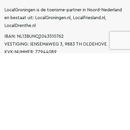
LocalGroningen is de toerisme-partner in Noord-Nederland
en bestaat uit: LocalGroningen.nl, LocalFriesland.nl,
LocalDrenthe.nl
IBAN: NL13BUNQ2043510762
VESTIGING: JENSEMAWEG 3, 9883 TH OLDEHOVE
KVK-NUMMER: 77944089
INFO@LOCALGRONINGEN.NL
NAVIGATIE
ZAKELIJK
PRIVACYVERKLARING
ALGEMENE VOORWAARDEN
FAQ