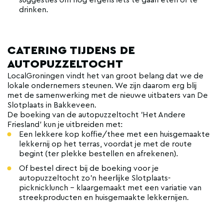
suggesties om nog ergens iets te gaan eten of te
drinken.
CATERING TIJDENS DE
AUTOPUZZELTOCHT
LocalGroningen vindt het van groot belang dat we de
lokale ondernemers steunen. We zijn daarom erg blij
met de samenwerking met de nieuwe uitbaters van De
Slotplaats in Bakkeveen.
De boeking van de autopuzzeltocht 'Het Andere
Friesland' kun je uitbreiden met:
Een lekkere kop koffie/thee met een huisgemaakte
lekkernij op het terras, voordat je met de route
begint (ter plekke bestellen en afrekenen).
Of bestel direct bij de boeking voor je
autopuzzeltocht zo'n heerlijke Slotplaats-
picknicklunch - klaargemaakt met een variatie van
streekproducten en huisgemaakte lekkernijen.