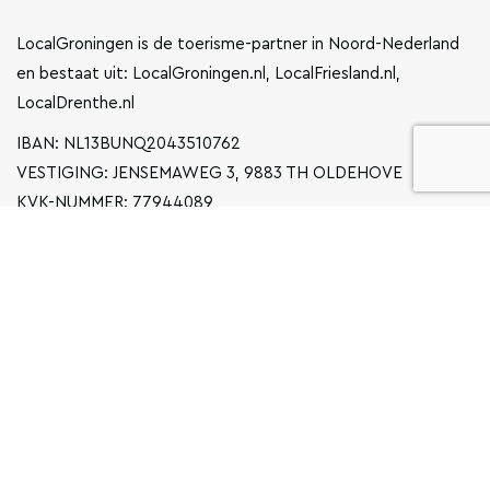
LocalGroningen is de toerisme-partner in Noord-Nederland
en bestaat uit: LocalGroningen.nl, LocalFriesland.nl,
LocalDrenthe.nl
IBAN: NL13BUNQ2043510762
VESTIGING: JENSEMAWEG 3, 9883 TH OLDEHOVE
KVK-NUMMER: 77944089
INFO@LOCALGRONINGEN.NL
NAVIGATIE
ZAKELIJK
PRIVACYVERKLARING
ALGEMENE VOORWAARDEN
FAQ