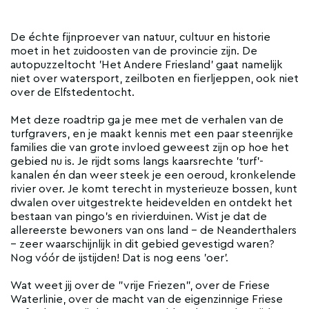
De échte fijnproever van natuur, cultuur en historie
moet in het zuidoosten van de provincie zijn. De
autopuzzeltocht 'Het Andere Friesland' gaat namelijk
niet over watersport, zeilboten en fierljeppen, ook niet
over de Elfstedentocht.
Met deze roadtrip ga je mee met de verhalen van de
turfgravers, en je maakt kennis met een paar steenrijke
families die van grote invloed geweest zijn op hoe het
gebied nu is. Je rijdt soms langs kaarsrechte 'turf'-
kanalen én dan weer steek je een oeroud, kronkelende
rivier over. Je komt terecht in mysterieuze bossen, kunt
dwalen over uitgestrekte heidevelden en ontdekt het
bestaan van pingo's en rivierduinen. Wist je dat de
allereerste bewoners van ons land – de Neanderthalers
– zeer waarschijnlijk in dit gebied gevestigd waren?
Nog vóór de ijstijden! Dat is nog eens 'oer'.
Wat weet jij over de "vrije Friezen", over de Friese
Waterlinie, over de macht van de eigenzinnige Friese