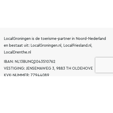
LocalGroningen is de toerisme-partner in Noord-Nederland
en bestaat uit: LocalGroningen.nl, LocalFriesland.nl,
LocalDrenthe.nl
IBAN: NL13BUNQ2043510762
VESTIGING: JENSEMAWEG 3, 9883 TH OLDEHOVE
KVK-NUMMER: 77944089
INFO@LOCALGRONINGEN.NL
NAVIGATIE
ZAKELIJK
PRIVACYVERKLARING