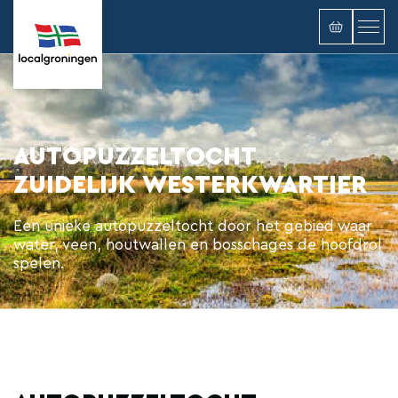
AUTOPUZZELTOCHT
ZUIDELIJK WESTERKWARTIER
Een unieke autopuzzeltocht door het gebied waar
water, veen, houtwallen en bosschages de hoofdrol
spelen.