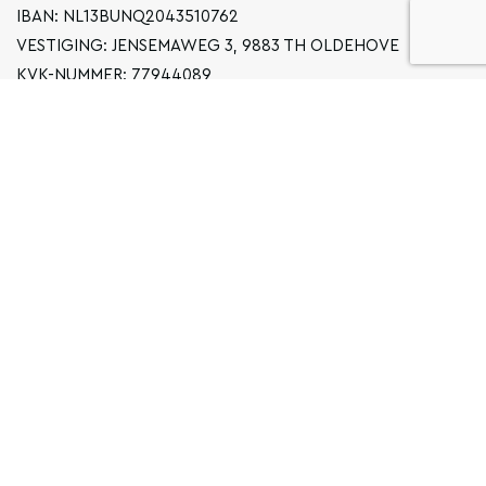
IBAN: NL13BUNQ2043510762
VESTIGING: JENSEMAWEG 3, 9883 TH OLDEHOVE
KVK-NUMMER: 77944089
INFO@LOCALGRONINGEN.NL
NAVIGATIE
ZAKELIJK
PRIVACYVERKLARING
ALGEMENE VOORWAARDEN
FAQ
COPYRIGHT © 2026 LOCAL GRONINGEN