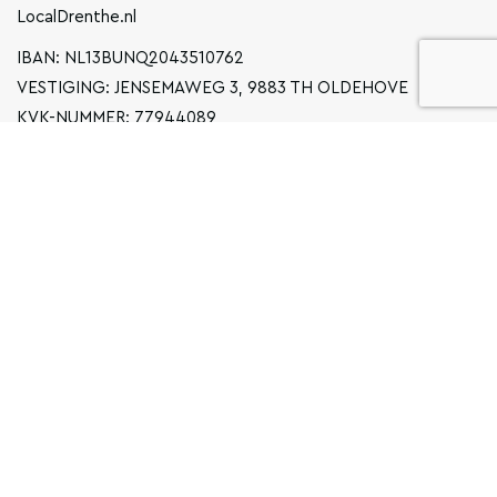
LocalDrenthe.nl
IBAN: NL13BUNQ2043510762
VESTIGING: JENSEMAWEG 3, 9883 TH OLDEHOVE
KVK-NUMMER: 77944089
INFO@LOCALGRONINGEN.NL
NAVIGATIE
ZAKELIJK
PRIVACYVERKLARING
ALGEMENE VOORWAARDEN
FAQ
COPYRIGHT © 2026 LOCAL GRONINGEN