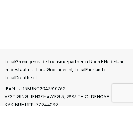
LocalGroningen is de toerisme-partner in Noord-Nederland
en bestaat uit: LocalGroningen.nl, LocalFriesland.nl,
LocalDrenthe.nl
IBAN: NL13BUNQ2043510762
VESTIGING: JENSEMAWEG 3, 9883 TH OLDEHOVE
KVK-NUMMER: 77944089
INFO@LOCALGRONINGEN.NL
NAVIGATIE