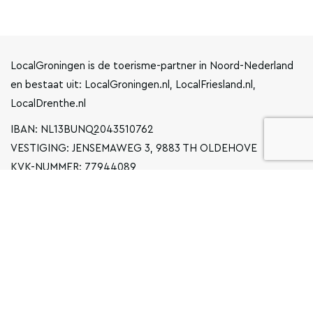
LocalGroningen is de toerisme-partner in Noord-Nederland
en bestaat uit: LocalGroningen.nl, LocalFriesland.nl,
LocalDrenthe.nl
IBAN: NL13BUNQ2043510762
VESTIGING: JENSEMAWEG 3, 9883 TH OLDEHOVE
KVK-NUMMER: 77944089
INFO@LOCALGRONINGEN.NL
NAVIGATIE
ZAKELIJK
PRIVACYVERKLARING
ALGEMENE VOORWAARDEN
FAQ