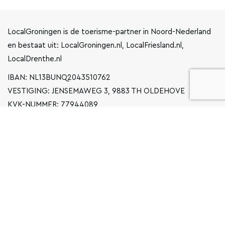
LocalGroningen is de toerisme-partner in Noord-Nederland
en bestaat uit: LocalGroningen.nl, LocalFriesland.nl,
LocalDrenthe.nl
IBAN: NL13BUNQ2043510762
VESTIGING: JENSEMAWEG 3, 9883 TH OLDEHOVE
KVK-NUMMER: 77944089
INFO@LOCALGRONINGEN.NL
NAVIGATIE
ZAKELIJK
PRIVACYVERKLARING
ALGEMENE VOORWAARDEN
FAQ