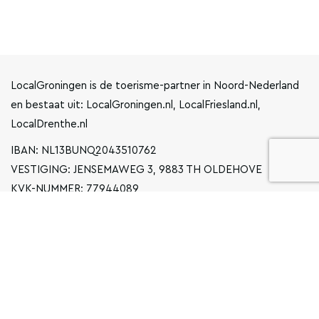
LocalGroningen is de toerisme-partner in Noord-Nederland
en bestaat uit: LocalGroningen.nl, LocalFriesland.nl,
LocalDrenthe.nl
IBAN: NL13BUNQ2043510762
VESTIGING: JENSEMAWEG 3, 9883 TH OLDEHOVE
KVK-NUMMER: 77944089
INFO@LOCALGRONINGEN.NL
NAVIGATIE
ZAKELIJK
PRIVACYVERKLARING
ALGEMENE VOORWAARDEN