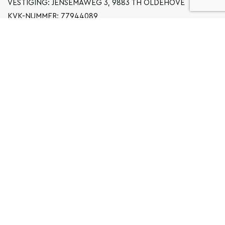
VESTIGING: JENSEMAWEG 3, 9883 TH OLDEHOVE
KVK-NUMMER: 77944089
INFO@LOCALGRONINGEN.NL
NAVIGATIE
ZAKELIJK
PRIVACYVERKLARING
ALGEMENE VOORWAARDEN
FAQ
COPYRIGHT © 2026 LOCAL GRONINGEN
SITEMAP