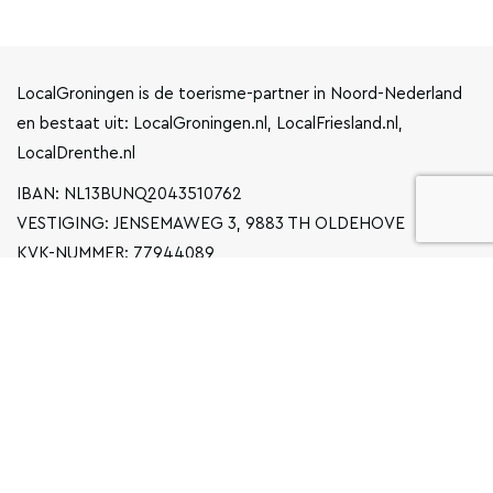
LocalGroningen is de toerisme-partner in Noord-Nederland
en bestaat uit: LocalGroningen.nl, LocalFriesland.nl,
LocalDrenthe.nl
IBAN: NL13BUNQ2043510762
VESTIGING: JENSEMAWEG 3, 9883 TH OLDEHOVE
KVK-NUMMER: 77944089
INFO@LOCALGRONINGEN.NL
NAVIGATIE
ZAKELIJK
PRIVACYVERKLARING
ALGEMENE VOORWAARDEN
FAQ