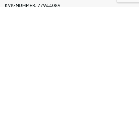
KVK-NUMMER: 77944089
INFO@LOCALGRONINGEN.NL
NAVIGATIE
ZAKELIJK
PRIVACYVERKLARING
ALGEMENE VOORWAARDEN
FAQ
COPYRIGHT © 2026 LOCAL GRONINGEN
SITEMAP