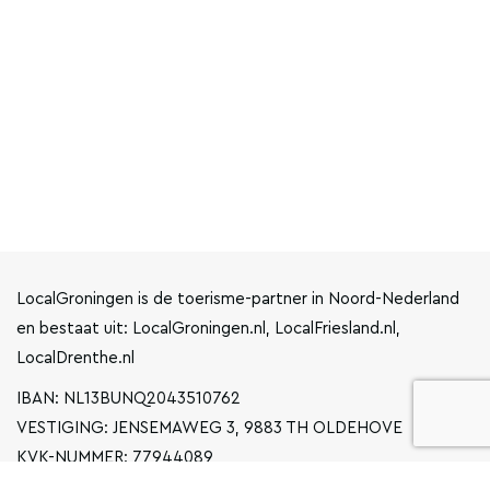
LocalGroningen is de toerisme-partner in Noord-Nederland
en bestaat uit: LocalGroningen.nl, LocalFriesland.nl,
LocalDrenthe.nl
IBAN: NL13BUNQ2043510762
VESTIGING: JENSEMAWEG 3, 9883 TH OLDEHOVE
KVK-NUMMER: 77944089
INFO@LOCALGRONINGEN.NL