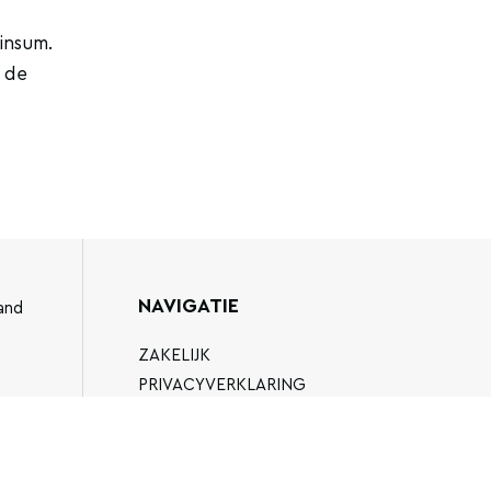
insum.
r de
NAVIGATIE
and
ZAKELIJK
PRIVACYVERKLARING
ALGEMENE VOORWAARDEN
89
FAQ
EN.NL