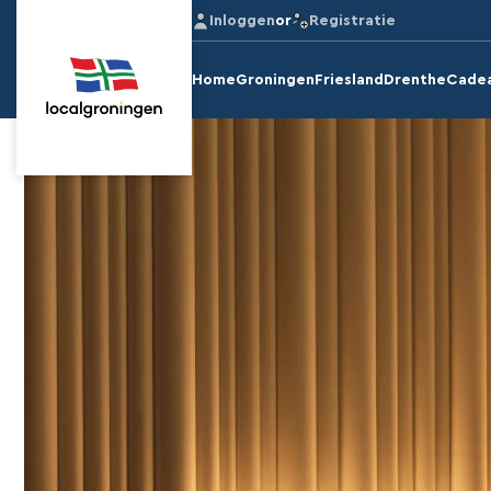
Inloggen
or
Registratie
Home
Groningen
Friesland
Drenthe
Cade