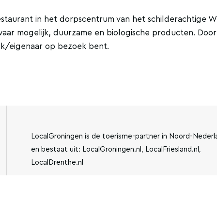
restaurant in het dorpscentrum van het schilderachtige W
 waar mogelijk, duurzame en biologische producten. Doo
kok/eigenaar op bezoek bent.
LocalGroningen is de toerisme-partner in Noord-Nederl
en bestaat uit: LocalGroningen.nl, LocalFriesland.nl,
LocalDrenthe.nl
IBAN:
KVK-NUMMER: 779440
NL13BUNQ2043510762
INFO@LOCALGRONING
VESTIGING: JENSEMAWEG