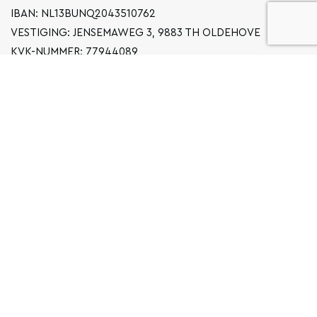
IBAN: NL13BUNQ2043510762
VESTIGING: JENSEMAWEG 3, 9883 TH OLDEHOVE
KVK-NUMMER: 77944089
INFO@LOCALGRONINGEN.NL
NAVIGATIE
ZAKELIJK
PRIVACYVERKLARING
ALGEMENE VOORWAARDEN
FAQ
COPYRIGHT © 2026 LOCAL GRONINGEN