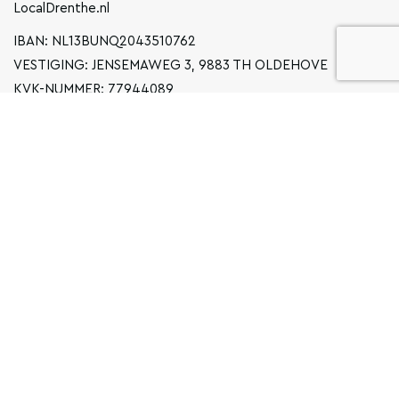
LocalDrenthe.nl
IBAN: NL13BUNQ2043510762
VESTIGING: JENSEMAWEG 3, 9883 TH OLDEHOVE
KVK-NUMMER: 77944089
INFO@LOCALGRONINGEN.NL
NAVIGATIE
ZAKELIJK
PRIVACYVERKLARING
ALGEMENE VOORWAARDEN
FAQ
COPYRIGHT © 2026 LOCAL GRONINGEN