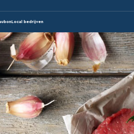
aubon
Local bedrijven