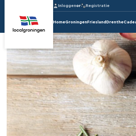
Inloggen
or
Registratie
Home
Groningen
Friesland
Drenthe
Cade