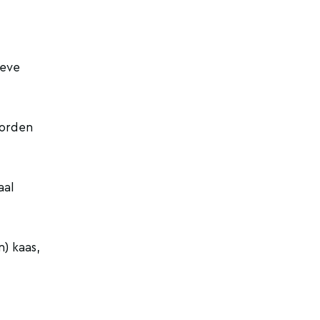
ieve
worden
aal
n) kaas,