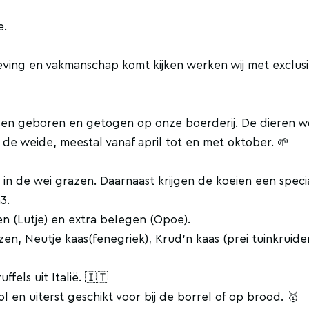
e.
eving en vakmanschap komt kijken werken wij met exclus
sen geboren en getogen op onze boerderij. De dieren 
 de weide, meestal vanaf april tot en met oktober. 🌱
 in de wei grazen. Daarnaast krijgen de koeien een speci
3.
n (Lutje) en extra belegen (Opoe).
en, Neutje kaas(fenegriek), Krud’n kaas (prei tuinkruide
fels uit Italië. 🇮🇹
 en uiterst geschikt voor bij de borrel of op brood. 🥇