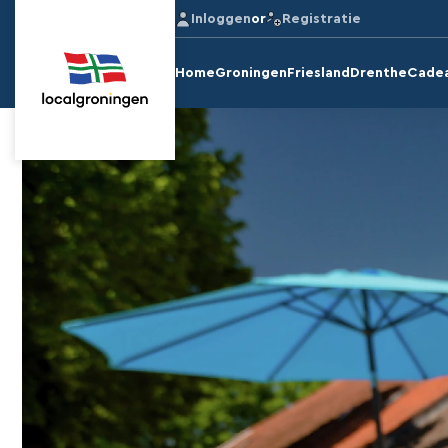
Inloggen
or
Registratie
Home
Groningen
Friesland
Drenthe
Cade