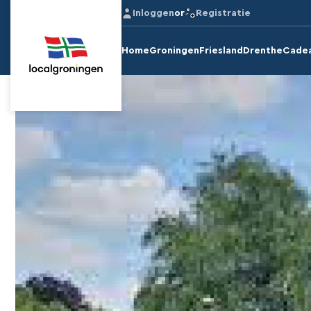
Inloggen
or
Registratie
Home
Groningen
Friesland
Drenthe
Cade