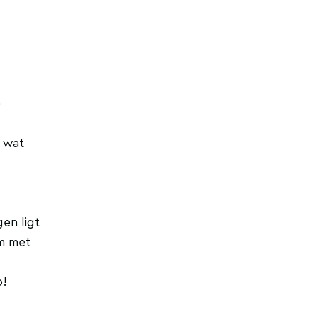
e
l wat
en ligt
um met
o!