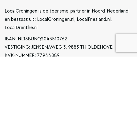
LocalGroningen is de toerisme-partner in Noord-Nederland
en bestaat uit: LocalGroningen.nl, LocalFriesland.nl,
LocalDrenthe.nl
IBAN: NL13BUNQ2043510762
VESTIGING: JENSEMAWEG 3, 9883 TH OLDEHOVE
KVK-NUMMER: 77944089
INFO@LOCALGRONINGEN.NL
NAVIGATIE
ZAKELIJK
PRIVACYVERKLARING
ALGEMENE VOORWAARDEN
FAQ