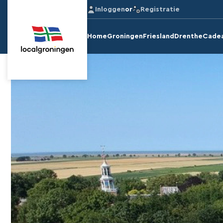
Inloggen
or
Registratie
Home
Groningen
Friesland
Drenthe
Cade