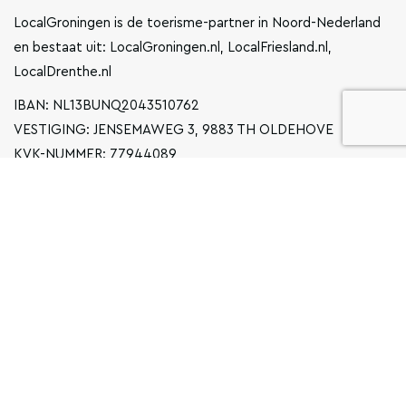
LocalGroningen is de toerisme-partner in Noord-Nederland
en bestaat uit: LocalGroningen.nl, LocalFriesland.nl,
LocalDrenthe.nl
IBAN: NL13BUNQ2043510762
VESTIGING: JENSEMAWEG 3, 9883 TH OLDEHOVE
KVK-NUMMER: 77944089
INFO@LOCALGRONINGEN.NL
NAVIGATIE
ZAKELIJK
PRIVACYVERKLARING
ALGEMENE VOORWAARDEN
FAQ