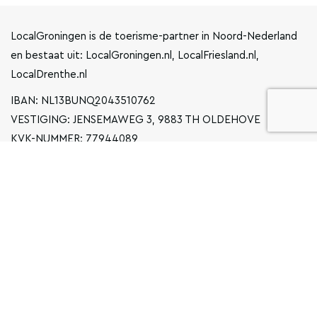
LocalGroningen is de toerisme-partner in Noord-Nederland
en bestaat uit: LocalGroningen.nl, LocalFriesland.nl,
LocalDrenthe.nl
IBAN: NL13BUNQ2043510762
VESTIGING: JENSEMAWEG 3, 9883 TH OLDEHOVE
KVK-NUMMER: 77944089
INFO@LOCALGRONINGEN.NL
NAVIGATIE
ZAKELIJK
PRIVACYVERKLARING
ALGEMENE VOORWAARDEN
FAQ