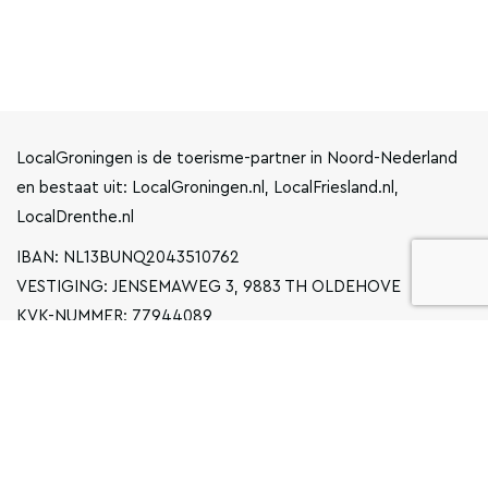
LocalGroningen is de toerisme-partner in Noord-Nederland
en bestaat uit: LocalGroningen.nl, LocalFriesland.nl,
LocalDrenthe.nl
IBAN: NL13BUNQ2043510762
VESTIGING: JENSEMAWEG 3, 9883 TH OLDEHOVE
KVK-NUMMER: 77944089
INFO@LOCALGRONINGEN.NL
NAVIGATIE
ZAKELIJK
PRIVACYVERKLARING