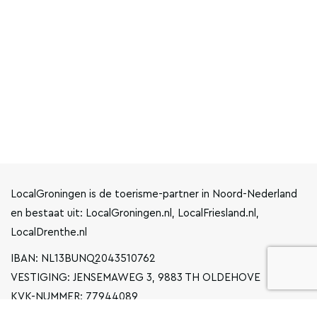
LocalGroningen is de toerisme-partner in Noord-Nederland
en bestaat uit: LocalGroningen.nl, LocalFriesland.nl,
LocalDrenthe.nl
IBAN: NL13BUNQ2043510762
VESTIGING: JENSEMAWEG 3, 9883 TH OLDEHOVE
KVK-NUMMER: 77944089
INFO@LOCALGRONINGEN.NL