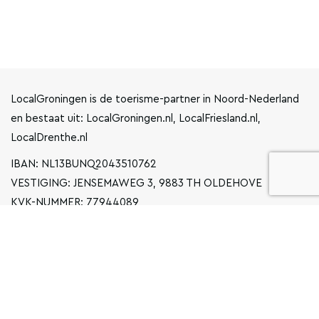
LocalGroningen is de toerisme-partner in Noord-Nederland
en bestaat uit: LocalGroningen.nl, LocalFriesland.nl,
LocalDrenthe.nl
IBAN: NL13BUNQ2043510762
VESTIGING: JENSEMAWEG 3, 9883 TH OLDEHOVE
KVK-NUMMER: 77944089
INFO@LOCALGRONINGEN.NL
NAVIGATIE
ZAKELIJK
PRIVACYVERKLARING
ALGEMENE VOORWAARDEN