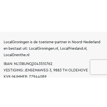
LocalGroningen is de toerisme-partner in Noord-Nederland
en bestaat uit: LocalGroningen.nl, LocalFriesland.nl,
LocalDrenthe.nl
IBAN: NL13BUNQ2043510762
VESTIGING: JENSEMAWEG 3, 9883 TH OLDEHOVE
KVK-NUMMER: 77944089
INFO@LOCALGRONINGEN.NL
NAVIGATIE
ZAKELIJK