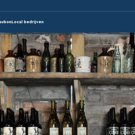
aubon
Local bedrijven