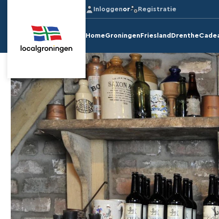
Inloggen
or
Registratie
Home
Groningen
Friesland
Drenthe
Cade