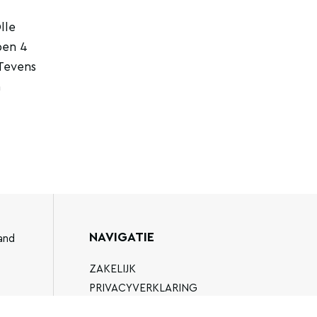
lle
ben 4
Tevens
a
NAVIGATIE
and
ZAKELIJK
PRIVACYVERKLARING
ALGEMENE VOORWAARDEN
89