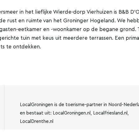
meer in het lieflijke Wierde-dorp Vierhuizen is B&B D'O
an de rust en ruimte van het Groninger Hogeland. We heb
n gasten-eetkamer en -woonkamer op de begane grond. 
gerichte tuin met keus uit meerdere terrassen. Een prim
ets te ontdekken.
LocalGroningen is de toerisme-partner in Noord-Nederl
en bestaat uit: LocalGroningen.nl, LocalFriesland.nl,
LocalDrenthe.nl
IBAN:
KVK-NUMMER: 779440