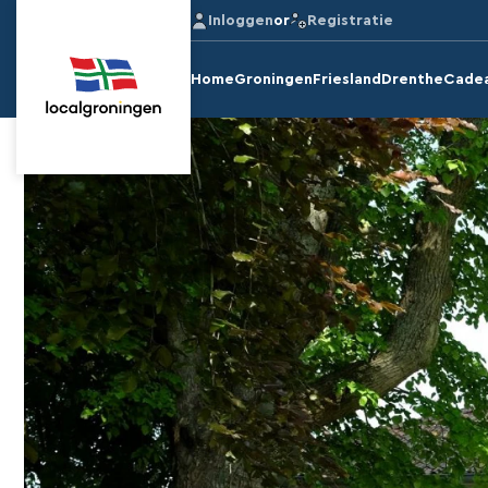
Inloggen
or
Registratie
Home
Groningen
Friesland
Drenthe
Cade