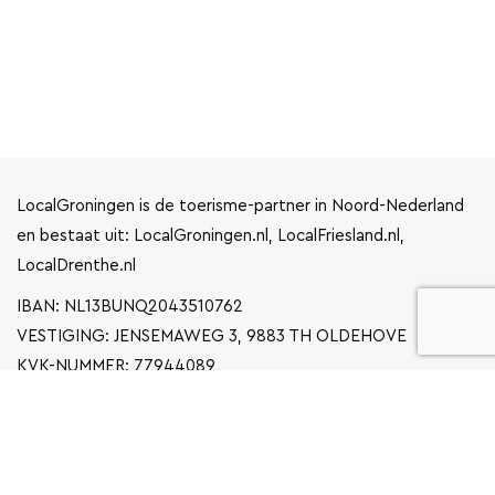
LocalGroningen is de toerisme-partner in Noord-Nederland
en bestaat uit: LocalGroningen.nl, LocalFriesland.nl,
LocalDrenthe.nl
IBAN: NL13BUNQ2043510762
VESTIGING: JENSEMAWEG 3, 9883 TH OLDEHOVE
KVK-NUMMER: 77944089
INFO@LOCALGRONINGEN.NL
NAVIGATIE
ZAKELIJK