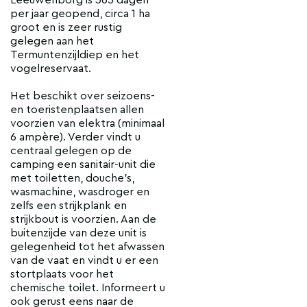
Leeuwenborg is 365 dagen
per jaar geopend, circa 1 ha
groot en is zeer rustig
gelegen aan het
Termuntenzijldiep en het
vogelreservaat.
Het beschikt over seizoens-
en toeristenplaatsen allen
voorzien van elektra (minimaal
6 ampère). Verder vindt u
centraal gelegen op de
camping een sanitair-unit die
met toiletten, douche's,
wasmachine, wasdroger en
zelfs een strijkplank en
strijkbout is voorzien. Aan de
buitenzijde van deze unit is
gelegenheid tot het afwassen
van de vaat en vindt u er een
stortplaats voor het
chemische toilet. Informeert u
ook gerust eens naar de