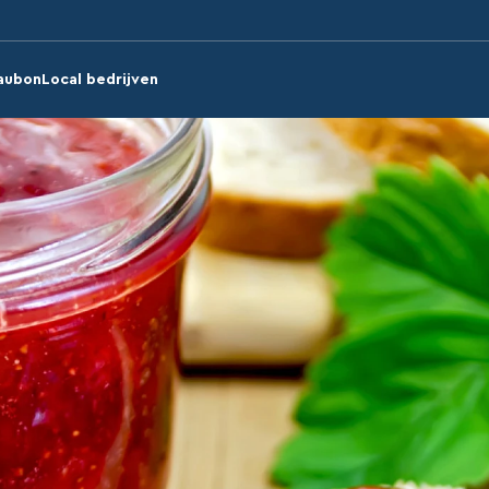
aubon
Local bedrijven