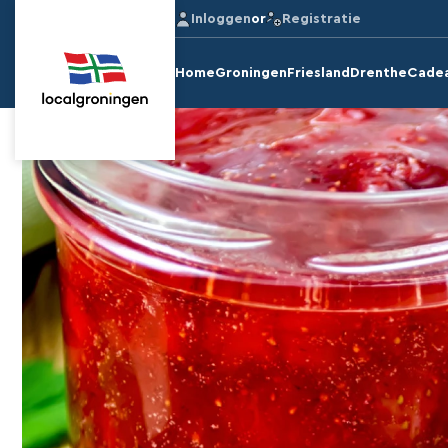
Inloggen
or
Registratie
Home
Groningen
Friesland
Drenthe
Cade