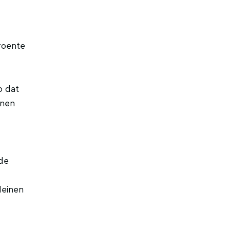
groente
o dat
nnen
nde
leinen