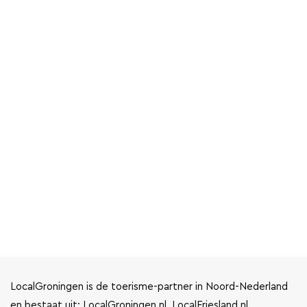
LocalGroningen is de toerisme-partner in Noord-Nederland
en bestaat uit: LocalGroningen.nl, LocalFriesland.nl,