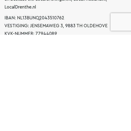
LocalDrenthe.nl
IBAN: NL13BUNQ2043510762
VESTIGING: JENSEMAWEG 3, 9883 TH OLDEHOVE
KVK-NUMMER: 77944089
INFO@LOCALGRONINGEN.NL
NAVIGATIE
ZAKELIJK
PRIVACYVERKLARING
ALGEMENE VOORWAARDEN
FAQ