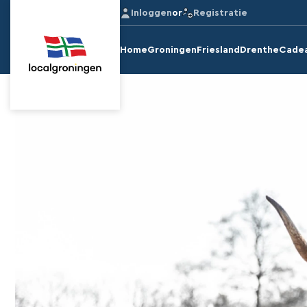
Inloggen
or
Registratie
Home
Groningen
Friesland
Drenthe
Cade