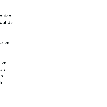
n zien
 dat de
aar om
t
ieve
als
in
lees