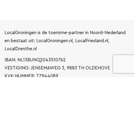
LocalGroningen is de toerisme-partner in Noord-Nederland
en bestaat uit: LocalGroningen.nl, LocalFriesland.nl,
LocalDrenthe.nl
IBAN: NL13BUNQ2043510762
VESTIGING: JENSEMAWEG 3, 9883 TH OLDEHOVE
KVK-NUMMER: 77944089
INFO@LOCALGRONINGEN.NL
NAVIGATIE
ZAKELIJK
PRIVACYVERKLARING
ALGEMENE VOORWAARDEN
FAQ