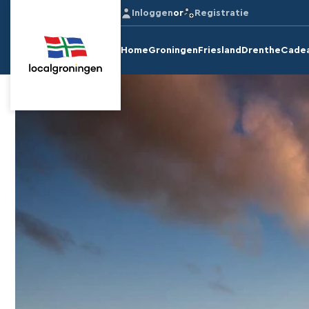
Inloggen
or
Registratie
Home
Groningen
Friesland
Drenthe
Cade