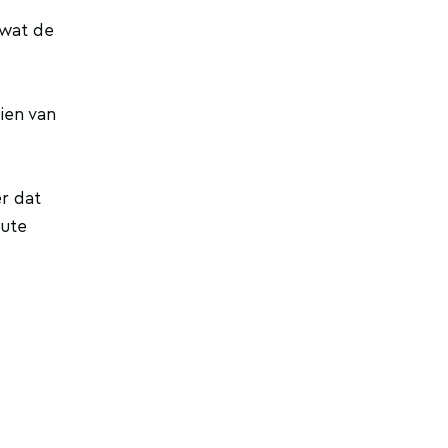
 wat de
ien van
er dat
oute