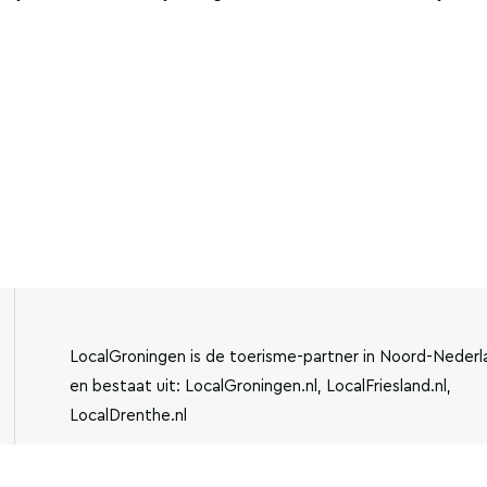
LocalGroningen is de toerisme-partner in Noord-Nederl
en bestaat uit: LocalGroningen.nl, LocalFriesland.nl,
LocalDrenthe.nl
IBAN:
KVK-NUMMER: 779440