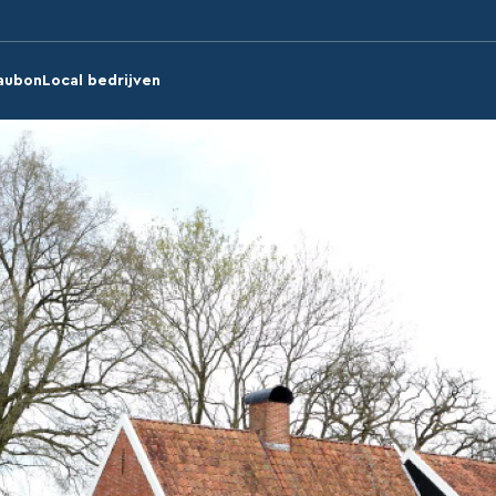
aubon
Local bedrijven