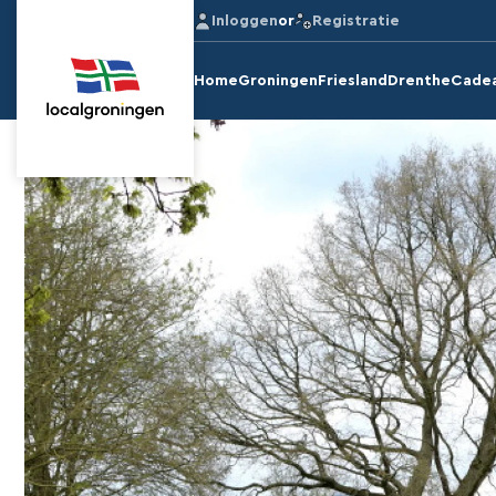
Inloggen
or
Registratie
Home
Groningen
Friesland
Drenthe
Cade