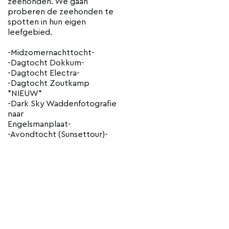
zeehonden. We gaan
proberen de zeehonden te
spotten in hun eigen
leefgebied.
-Midzomernachttocht-
-Dagtocht Dokkum-
-Dagtocht Electra-
-Dagtocht Zoutkamp
*NIEUW*
-Dark Sky Waddenfotografie
naar
Engelsmanplaat-
-Avondtocht (Sunsettour)-