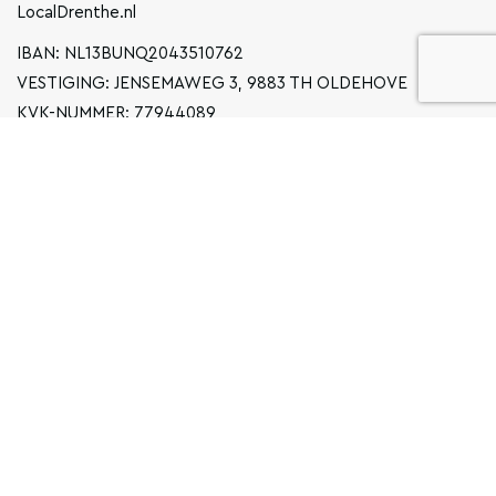
LocalDrenthe.nl
IBAN: NL13BUNQ2043510762
VESTIGING: JENSEMAWEG 3, 9883 TH OLDEHOVE
KVK-NUMMER: 77944089
INFO@LOCALGRONINGEN.NL
NAVIGATIE
ZAKELIJK
PRIVACYVERKLARING
ALGEMENE VOORWAARDEN
FAQ
COPYRIGHT © 2026 LOCAL GRONINGEN