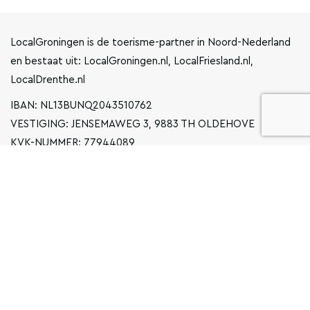
LocalGroningen is de toerisme-partner in Noord-Nederland
en bestaat uit: LocalGroningen.nl, LocalFriesland.nl,
LocalDrenthe.nl
IBAN: NL13BUNQ2043510762
VESTIGING: JENSEMAWEG 3, 9883 TH OLDEHOVE
KVK-NUMMER: 77944089
INFO@LOCALGRONINGEN.NL
NAVIGATIE
ZAKELIJK
PRIVACYVERKLARING
ALGEMENE VOORWAARDEN
FAQ