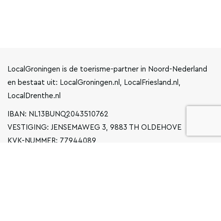
LocalGroningen is de toerisme-partner in Noord-Nederland
en bestaat uit: LocalGroningen.nl, LocalFriesland.nl,
LocalDrenthe.nl
IBAN: NL13BUNQ2043510762
VESTIGING: JENSEMAWEG 3, 9883 TH OLDEHOVE
KVK-NUMMER: 77944089
INFO@LOCALGRONINGEN.NL
NAVIGATIE
ZAKELIJK
PRIVACYVERKLARING
ALGEMENE VOORWAARDEN