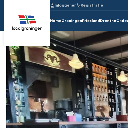
Inloggen
or
Registratie
Home
Groningen
Friesland
Drenthe
Cade