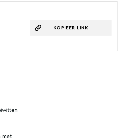
KOPIEER LINK
eiwitten
n met