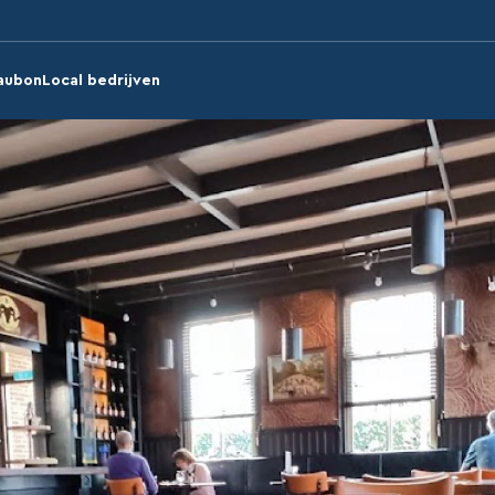
aubon
Local bedrijven