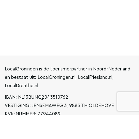
LocalGroningen is de toerisme-partner in Noord-Nederland
en bestaat uit: LocalGroningen.nl, LocalFriesland.nl,
LocalDrenthe.nl
IBAN: NL13BUNQ2043510762
VESTIGING: JENSEMAWEG 3, 9883 TH OLDEHOVE
KVK-NUMMER: 77944089
INFO@LOCALGRONINGEN.NL
NAVIGATIE