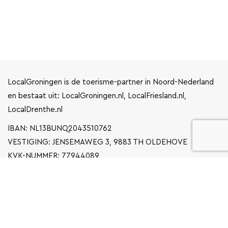
LocalGroningen is de toerisme-partner in Noord-Nederland
en bestaat uit: LocalGroningen.nl, LocalFriesland.nl,
LocalDrenthe.nl
IBAN: NL13BUNQ2043510762
VESTIGING: JENSEMAWEG 3, 9883 TH OLDEHOVE
KVK-NUMMER: 77944089
INFO@LOCALGRONINGEN.NL
NAVIGATIE
ZAKELIJK
PRIVACYVERKLARING