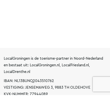
LocalGroningen is de toerisme-partner in Noord-Nederland
en bestaat uit: LocalGroningen.nl, LocalFriesland.nl,
LocalDrenthe.nl
IBAN: NL13BUNQ2043510762
VESTIGING: JENSEMAWEG 3, 9883 TH OLDEHOVE
KVK-NUMMER: 77944089
INFO@LOCALGRONINGEN.NL