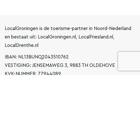
LocalGroningen is de toerisme-partner in Noord-Nederland
en bestaat uit: LocalGroningen.nl, LocalFriesland.nl,
LocalDrenthe.nl
IBAN: NL13BUNQ2043510762
VESTIGING: JENSEMAWEG 3, 9883 TH OLDEHOVE
KVK-NUMMER: 77944089
INFO@LOCALGRONINGEN.NL
NAVIGATIE
ZAKELIJK
PRIVACYVERKLARING
ALGEMENE VOORWAARDEN
FAQ